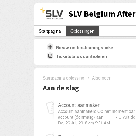
SLV Belgium After
Startpagina
Oplossingen
Nieuw ondersteuningsticket
Ticketstatus controleren
Startpagina oplossing
Algemeen
Aan de slag
Account aanmaken
Account aanmaken: Op het moment dat u 
account (éénmalig) aan. - U vult de v
Do, 26 Jul, 2018 om 9:31 AM