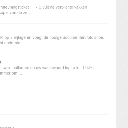
rsteuningsticket” - U vult de verplichte vakken
opie van de ze...
t op + Bijlage en voegt de nodige documenten/foto’s toe.
t onderste...
en
t uw e-mailadres en uw wachtwoord logt u in. U klikt
ummer om ...
et pakbonnummer?: